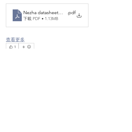
Nezha datasheet中文版
.pdf
下載 PDF • 1.13MB
查看更多
關於
1
歡迎光臨群組！連線其他會員、取得更
1
0
639
新並分享媒體。
Amyliu
會員
Amyliu
2023年12月5日
Nezha（哪吒）SDK for
Ashley Liu
追蹤
Windows 10 and Windows
查看所有會員（1）
IoT
UpFrameworkSetup-230830
.zip
下載 ZIP • 1.88MB
Copyright ©AAEON 2026. All